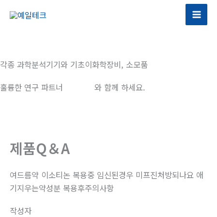
콘
텐
츠
로
건
각종 과학분석기기와 기초이화학장비, 소모품
너
뛰
훌륭한 연구 파트너
예일테크
와 함께 하세요.
기
제품Q＆A
여드름약 이소티논 복용중 임신된경우 미프진처방되나요 애
기지우는약성분 복용후주의사항
작성자