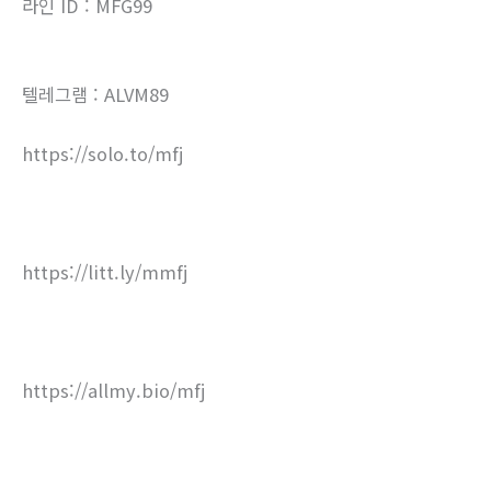
라인 ID : MFG99
텔레그램 : ALVM89
https://solo.to/mfj
https://litt.ly/mmfj
https://allmy.bio/mfj