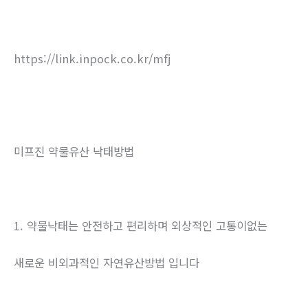
https://link.inpock.co.kr/mfj
미프진 약물유산 낙태방법
1. 약물낙태는 안전하고 편리하며 외상적인 고통이없는
새로운 비외과적인 자연유산방법 입니다