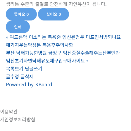
생리통 수준의 출혈로 안전하게 자연유산이 됩니다.
좋아요
0
싫어요
0
인쇄
«
여드름약 이소티논 복용중 임신된경우 미프진처방되나요
애기지우는약성분 복용후주의사항
부산 낙태가능한병원 금정구 임신중절수술해주는산부인과
임신초기자연낙태유도제구입구매사이트
»
목록보기
답글쓰기
글수정
글삭제
Powered by KBoard
이용약관
개인정보처리방침