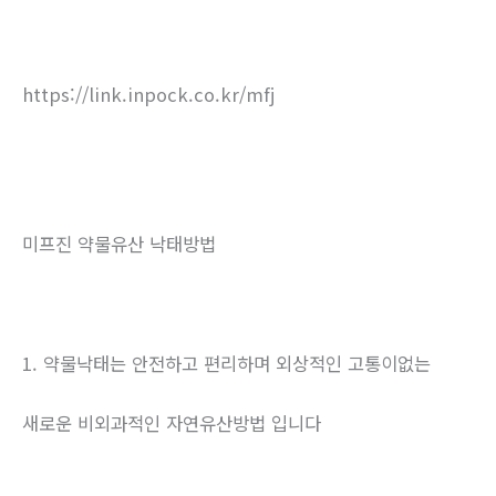
https://link.inpock.co.kr/mfj
미프진 약물유산 낙태방법
1. 약물낙태는 안전하고 편리하며 외상적인 고통이없는
새로운 비외과적인 자연유산방법 입니다