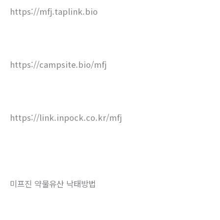
https://mfj.taplink.bio
https://campsite.bio/mfj
https://link.inpock.co.kr/mfj
미프진 약물유산 낙태방법