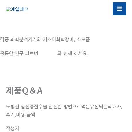
콘
텐
츠
로
건
각종 과학분석기기와 기초이화학장비, 소모품
너
뛰
훌륭한 연구 파트너
예일테크
와 함께 하세요.
기
제품Q＆A
노량진 임신중절수술 안전한 방법으로먹는유산되는약효과,
후기,비용,금액
작성자