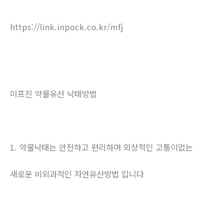
https://link.inpock.co.kr/mfj
미프진 약물유산 낙태방법
1. 약물낙태는 안전하고 편리하며 외상적인 고통이없는
새로운 비외과적인 자연유산방법 입니다