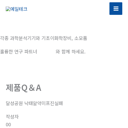
콘
텐
츠
로
건
각종 과학분석기기와 기초이화학장비, 소모품
너
뛰
훌륭한 연구 파트너
예일테크
와 함께 하세요.
기
제품Q＆A
달성공원 낙태알약미프진실패
작성자
00