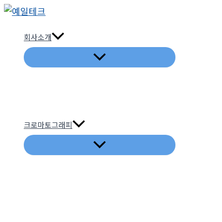
콘
텐
회사소개
츠
로
건
너
뛰
기
크로마토그래피