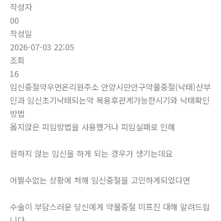
작성자
00
작성일
2026-07-03 22:05
조회
16
임신중절약우먼온리원주소 안양시만안구약물중절(낙태)산부
인과 임신초기낙태되는약 복용후관계가능한시기와 낙태확인
방법
옳지않은 피임방법을 사용했거나 피임실패로 인해
원하지 않는 임신을 하게 되는 경우가 생기는데요
어쩔수없는 상황에 처해 임신중절을 고민하게되었다면
수술이 부담스러운 당신에게 약물중절 미프진 대해 알려드립
니다