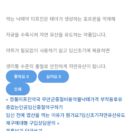
먹는 낙태약 미프진은 태아가 생성하는 호르몬을 억제해
자궁을 수축시켜 자연 유산을 유도하는 약품입니다.
마취가 필요없이 사용하기 쉽고 임신초기에 복용하면
생리통 수준의 출혈로 안전하게 자연유산이 됩니다.
좋아요
0
싫어요
0
인쇄
«
정품미프진약국 무안군중절비용약물낙태가격 부작용후유
증없는인공임신중절약구하기
임신 전에 엽산을 먹는 이유가 뭔가요?임신초기자연유산유도
제구매대행 구입상담문의
»
목록보기
답글쓰기