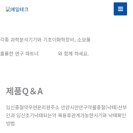
콘
텐
츠
로
건
각종 과학분석기기와 기초이화학장비, 소모품
너
뛰
훌륭한 연구 파트너
예일테크
와 함께 하세요.
기
제품Q＆A
임신중절약우먼온리원주소 안양시만안구약물중절(낙태)산부
인과 임신초기낙태되는약 복용후관계가능한시기와 낙태확인
방법