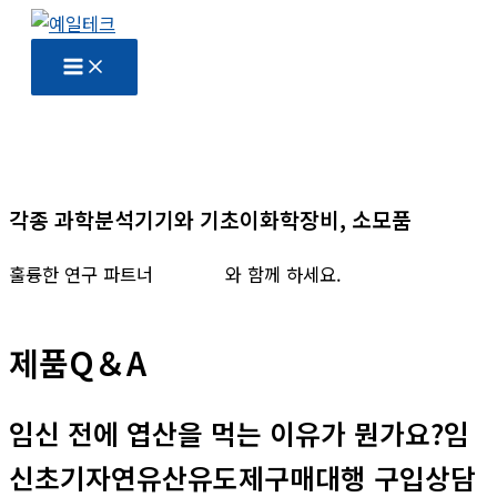
콘
텐
츠
로
건
너
뛰
각종 과학분석기기와 기초이화학장비, 소모품
기
훌륭한 연구 파트너
예일테크
와 함께 하세요.
제품Q＆A
임신 전에 엽산을 먹는 이유가 뭔가요?임
신초기자연유산유도제구매대행 구입상담