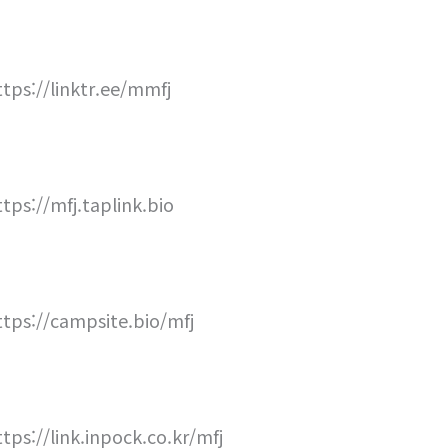
ttps://linktr.ee/mmfj
ttps://mfj.taplink.bio
ttps://campsite.bio/mfj
ttps://link.inpock.co.kr/mfj