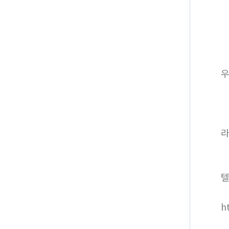
라
텔
h