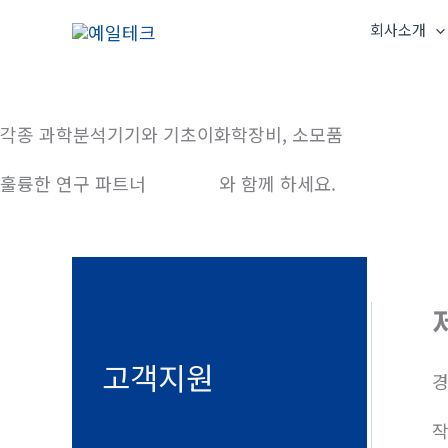
콘
회사소개
텐
츠
로
건
각종 과학분석기기와 기초이화학장비, 소모품
너
훌륭한 연구 파트너
예일테크
와 함께 하세요.
뛰
기
고객지원
경