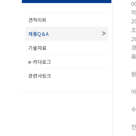
0
견적의뢰
2
제품Q＆A
2
경
기술자료
옳
e-카다로그
원
관련사링크
어
수
전