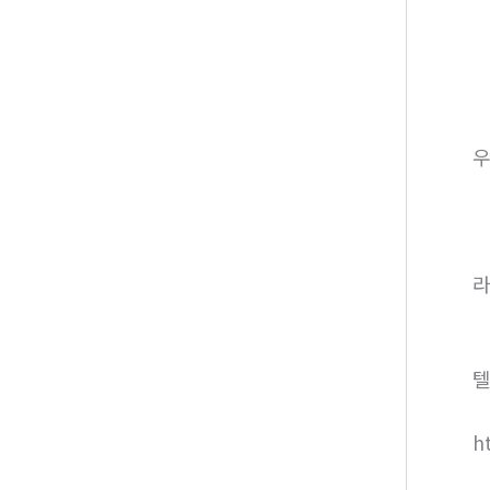
라
텔
h