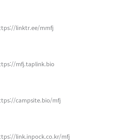
ttps://linktr.ee/mmfj
ttps://mfj.taplink.bio
ttps://campsite.bio/mfj
ttps://link.inpock.co.kr/mfj