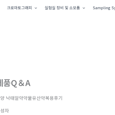
크로마토그래피
실험실 장비 및 소모품
Sampling S
제품Q＆A
문양 낙태알약약물유산약복용후기
작성자