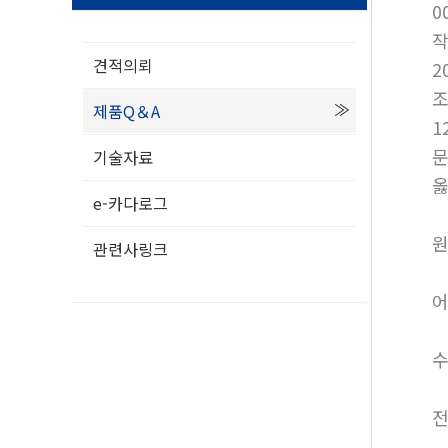
0
견적의뢰
2
제품Q＆A
1
기술자료
옳
e-카다로그
원
관련사링크
어
수
전