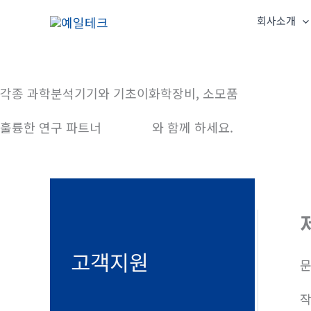
콘
회사소개
텐
츠
로
건
각종 과학분석기기와 기초이화학장비, 소모품
너
훌륭한 연구 파트너
예일테크
와 함께 하세요.
뛰
기
고객지원