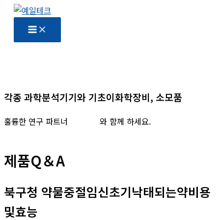
콘
텐
츠
로
건
너
뛰
각종 과학분석기기와 기초이화학장비, 소모품
기
훌륭한 연구 파트너
예일테크
와 함께 하세요.
제품Q＆A
북구청 약물중절임신초기낙태되는약비용
및효능