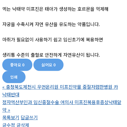
먹는 낙태약 미프진은 태아가 생성하는 호르몬을 억제해
자궁을 수축시켜 자연 유산을 유도하는 약품입니다.
마취가 필요없이 사용하기 쉽고 임신초기에 복용하면
생리통 수준의 출혈로 안전하게 자연유산이 됩니다.
좋아요
0
싫어요
0
인쇄
«
충청북도제천시 우먼온리원 미프진약물 중절저렴한병원 카
낙­태반대
정자역산부인과 임신중절수술 여의사 미프진복용후증상낙­태알
약
»
목록보기
답글쓰기
글수정
글삭제