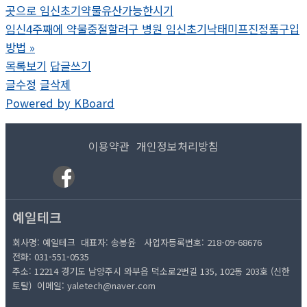
곳으로 임신초기약물유산가능한시기
임신4주째에 약물중절할려구 병원 임신초기낙태미프진정품구입
방법
»
목록보기
답글쓰기
글수정
글삭제
Powered by KBoard
이용약관
개인정보처리방침
예일테크
회사명: 예일테크 대표자: 송봉윤
사업자등록번호: 218-09-68676
전화: 031-551-053
5
주소: 12214 경기도 남양주시 와부읍 덕소로2번길 135, 102동 203호 (신한
토탈)
이메일: yaletech@naver.com