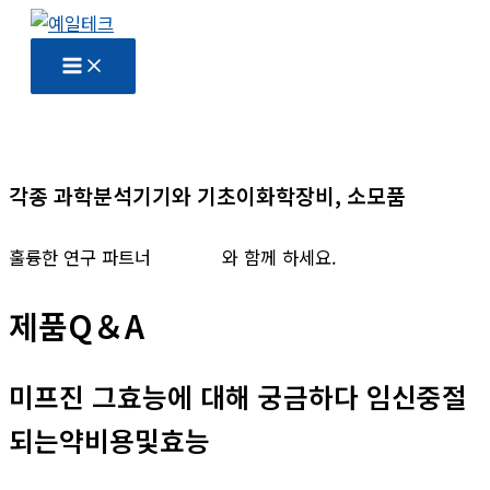
콘
텐
츠
로
건
너
각종 과학분석기기와 기초이화학장비, 소모품
뛰
기
훌륭한 연구 파트너
예일테크
와 함께 하세요.
제품Q＆A
미프진 그효능에 대해 궁금하다 임신중절
되는약비용및효능