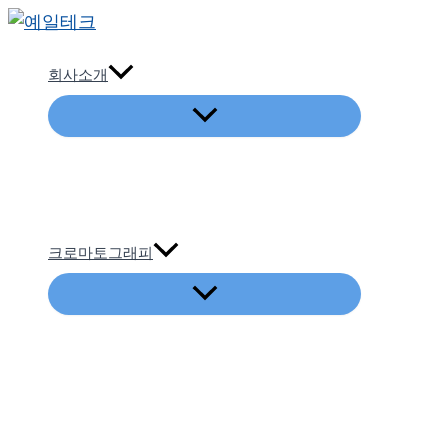
콘
텐
회사소개
츠
로
건
너
뛰
기
크로마토그래피