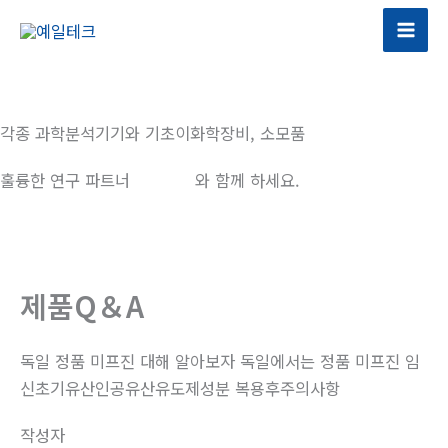
콘
텐
츠
로
건
각종 과학분석기기와 기초이화학장비, 소모품
너
뛰
훌륭한 연구 파트너
예일테크
와 함께 하세요.
기
제품Q＆A
독일 정품 미프진 대해 알아보자 독일에서는 정품 미프진 임
신초기유산인공유산유도제성분 복용후주의사항
작성자