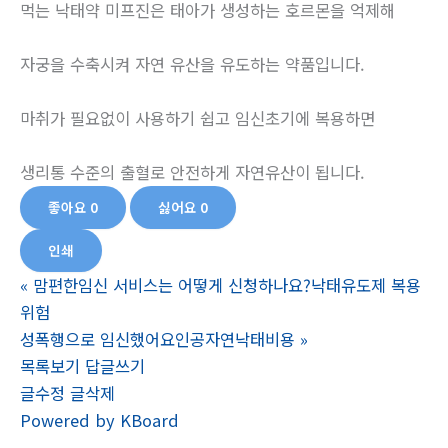
먹는 낙태약 미프진은 태아가 생성하는 호르몬을 억제해
자궁을 수축시켜 자연 유산을 유도하는 약품입니다.
마취가 필요없이 사용하기 쉽고 임신초기에 복용하면
생리통 수준의 출혈로 안전하게 자연유산이 됩니다.
좋아요
0
싫어요
0
인쇄
«
맘편한임신 서비스는 어떻게 신청하나요?낙­태유도제 복용
위험
성폭행으로 임신했어요인공자연낙태비용
»
목록보기
답글쓰기
글수정
글삭제
Powered by KBoard