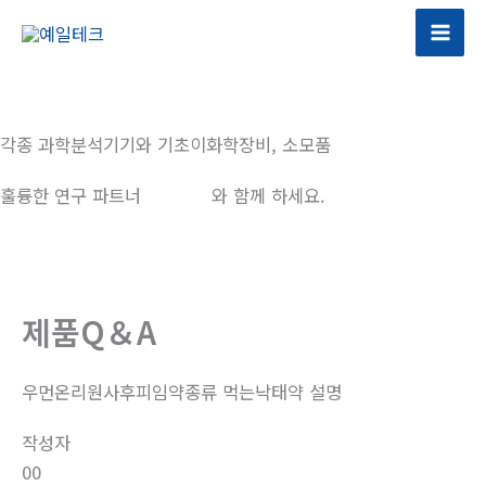
콘
텐
츠
로
건
각종 과학분석기기와 기초이화학장비, 소모품
너
뛰
훌륭한 연구 파트너
예일테크
와 함께 하세요.
기
제품Q＆A
우먼온리원사후피임약종류 먹는낙­태약 설명
작성자
00