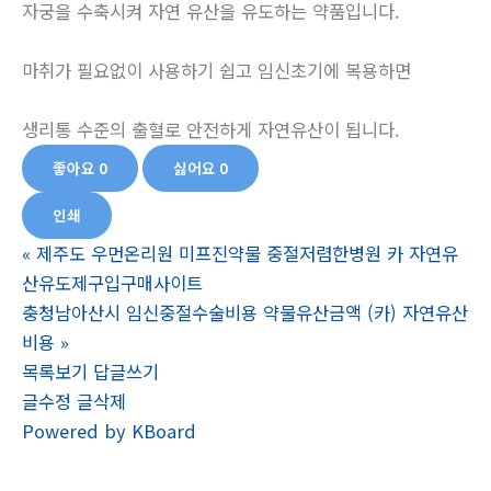
자궁을 수축시켜 자연 유산을 유도하는 약품입니다.
마취가 필요없이 사용하기 쉽고 임신초기에 복용하면
생리통 수준의 출혈로 안전하게 자연유산이 됩니다.
좋아요
0
싫어요
0
인쇄
«
제주도 우먼온리원 미프진약물 중절저렴한병원 카 자연유
산유도제구입구매사이트
충청남아산시 임신중절수술비용 약물유산금액 (카) 자연유산
비용
»
목록보기
답글쓰기
글수정
글삭제
Powered by KBoard