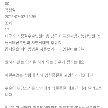
00
작성일
2026-07-02 16:55
조회
17
대구 임신중절수술병원비용 남구 미프진처방가능한병원 약
물낙태산부인과 자연낙­태약 후유증
옳지않은 피임방법을 사용했거나 피임실패로 인해
원하지 않는 임신을 하게 되는 경우가 생기는데요
어쩔수없는 상황에 처해 임신중절을 고민하게되었다면
수술이 부담스러운 당신에게 약물중절 미프진 대해 알려드립
니다
전문의가 낙태후 회복되실때까지 책임지고 복용상담도와드