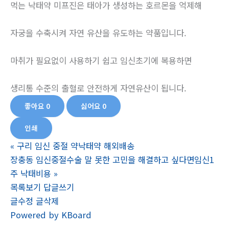
먹는 낙태약 미프진은 태아가 생성하는 호르몬을 억제해
자궁을 수축시켜 자연 유산을 유도하는 약품입니다.
마취가 필요없이 사용하기 쉽고 임신초기에 복용하면
생리통 수준의 출혈로 안전하게 자연유산이 됩니다.
좋아요
0
싫어요
0
인쇄
«
구리 임신 중절 약낙­태약 해외배송
장충동 임신중절수술 말 못한 고민을 해결하고 싶다면임신1
주 낙­태비용
»
목록보기
답글쓰기
글수정
글삭제
Powered by KBoard