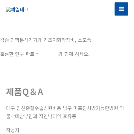
콘
텐
츠
로
건
각종 과학분석기기와 기초이화학장비, 소모품
너
뛰
훌륭한 연구 파트너
예일테크
와 함께 하세요.
기
제품Q＆A
대구 임신중절수술병원비용 남구 미프진처방가능한병원 약
물낙태산부인과 자연낙­태약 후유증
작성자