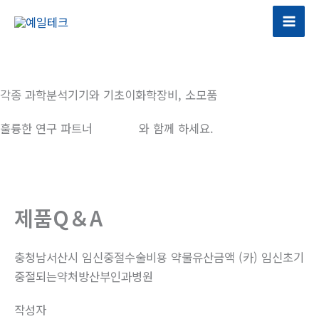
콘
텐
츠
로
건
각종 과학분석기기와 기초이화학장비, 소모품
너
뛰
훌륭한 연구 파트너
예일테크
와 함께 하세요.
기
제품Q＆A
충청남서산시 임신중절수술비용 약물유산금액 (카) 임신초기
중절되는약처방산부인과병원
작성자