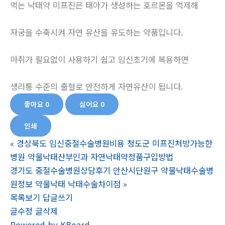
먹는 낙태약 미프진은 태아가 생성하는 호르몬을 억제해
자궁을 수축시켜 자연 유산을 유도하는 약품입니다.
마취가 필요없이 사용하기 쉽고 임신초기에 복용하면
생리통 수준의 출혈로 안전하게 자연유산이 됩니다.
좋아요
0
싫어요
0
인쇄
«
경상북도 임신중절수술병원비용 청도군 미프진처방가능한
병원 약물낙태산부인과 자연낙­태약정품구입방법
경기도 중절수술병원상담후기 안산시단원구 약물낙태수술병
원정보 약물낙­태 낙­태수술차이점
»
목록보기
답글쓰기
글수정
글삭제
Powered by KBoard