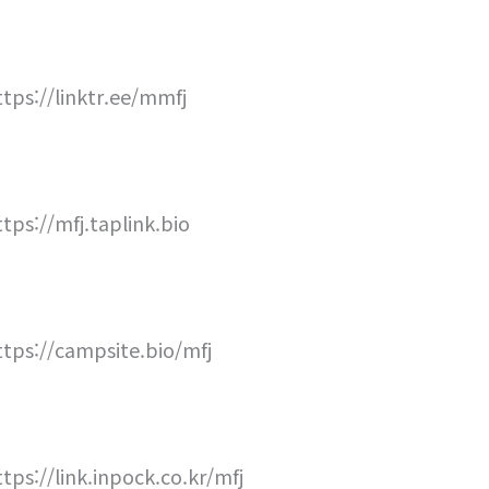
ttps://linktr.ee/mmfj
ttps://mfj.taplink.bio
ttps://campsite.bio/mfj
ttps://link.inpock.co.kr/mfj