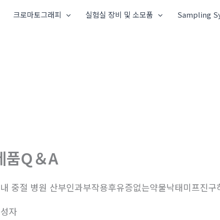
크로마토그래피
실험실 장비 및 소모품
Sampling S
제품Q＆A
내 중절 병원 산부인과부작용후유증없는약물낙태미프진구
작성자