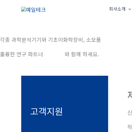
콘
회사소개
텐
츠
로
건
각종 과학분석기기와 기초이화학장비, 소모품
너
훌륭한 연구 파트너
예일테크
와 함께 하세요.
뛰
기
고객지원
신