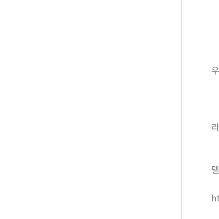
라
텔
h