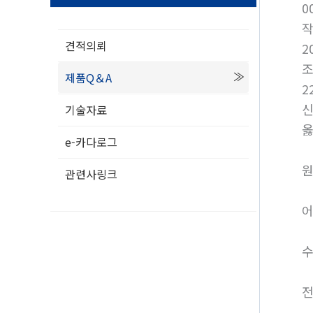
0
견적의뢰
2
제품Q＆A
2
신
기술자료
옳
e-카다로그
원
관련사링크
어
수
전