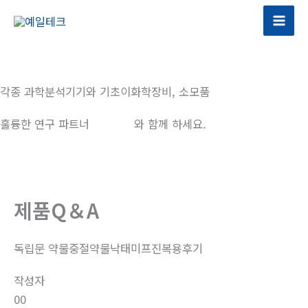
콘
텐
츠
로
건
각종 과학분석기기와 기초이화학장비, 소모품
너
뛰
훌륭한 연구 파트너
예일테크
와 함께 하세요.
기
제품Q＆A
독립문 약물중절약물낙태미프진복용후기
작성자
00