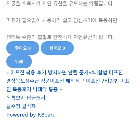
자궁을 수축시켜 자연 유산을 유도하는 약품입니다.
마취가 필요없이 사용하기 쉽고 임신초기에 복용하면
생리통 수준의 출혈로 안전하게 자연유산이 됩니다.
좋아요
0
싫어요
0
인쇄
«
미프진 복용 후기 방치하면 안될 문제낙­태합법 미­프진
경상북도성주군 정품미프진 해외직구 미프진구입방법 미프
진 복용후기 낙­태약 통증
»
목록보기
답글쓰기
글수정
글삭제
Powered by KBoard