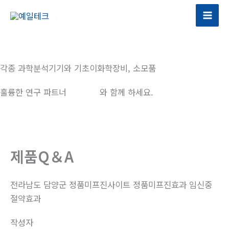
콘
텐
츠
로
건
각종 과학분석기기와 기초이화학장비, 소모품
너
뛰
훌륭한 연구 파트너
예일테크
와 함께 하세요.
기
제품Q＆A
전라남도 담양군 정품미프진사이트 정품미프진효과 임신중
절약효과
작성자