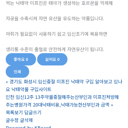
먹는 낙태약 미프진은 태아가 생성하는 호르몬을 억제해
자궁을 수축시켜 자연 유산을 유도하는 약품입니다.
마취가 필요없이 사용하기 쉽고 임신초기에 복용하면
생리통 수준의 출혈로 안전하게 자연유산이 됩니다.
좋아요
0
싫어요
0
인쇄
«
경기도 화성시 임신중절 미프진 낙태약 구입 알아보고 있나
요 낙­태약물 구입사이트
인천 임신12주 13주약물중절해주는산부인과 미프진처방해
주는병원가격 20대낙태비용,낙태가능한산부인과 금액
»
목록보기
답글쓰기
글수정
글삭제
Powered by KBoard