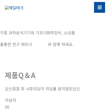
콘
텐
츠
로
건
각종 과학분석기기와 기초이화학장비, 소모품
너
뛰
훌륭한 연구 파트너
예일테크
와 함께 하세요.
기
제품Q＆A
임신중절 후 사후피임약 피임률 원치않은임신
작성자
00