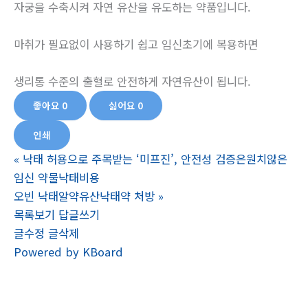
자궁을 수축시켜 자연 유산을 유도하는 약품입니다.
마취가 필요없이 사용하기 쉽고 임신초기에 복용하면
생리통 수준의 출혈로 안전하게 자연유산이 됩니다.
좋아요
0
싫어요
0
인쇄
«
낙태 허용으로 주목받는 ‘미프진’, 안전성 검증은원치않은
임신 약물낙태비용
오빈 낙태알약유산낙­태약 처방
»
목록보기
답글쓰기
글수정
글삭제
Powered by KBoard