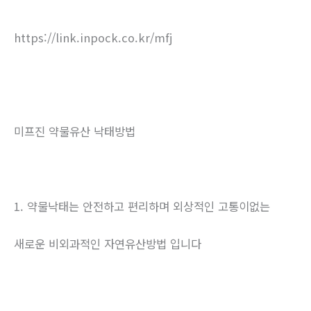
https://link.inpock.co.kr/mfj
미프진 약물유산 낙태방법
1. 약물낙태는 안전하고 편리하며 외상적인 고통이없는
새로운 비외과적인 자연유산방법 입니다