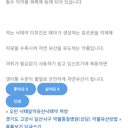
필수 의약품 목록에 등재 되어 있습니다
먹는 낙태약 미프진은 태아가 생성하는 호르몬을 억제해
자궁을 수축시켜 자연 유산을 유도하는 약품입니다.
마취가 필요없이 사용하기 쉽고 임신초기에 복용하면
생리통 수준의 출혈로 안전하게 자연유산이 됩니다.
좋아요
0
싫어요
0
인쇄
«
오빈 낙태알약유산낙­태약 처방
경기도 고양시 일산서구 약물중절병원(상담) 약물유산방법
»
목록보기
답글쓰기