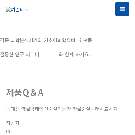
콘
텐
츠
로
건
각종 과학분석기기와 기초이화학장비, 소모품
너
뛰
훌륭한 연구 파트너
예일테크
와 함께 하세요.
기
제품Q＆A
동대신 약물낙태임신중절되는약 약물중절낙태치료시기
작성자
00