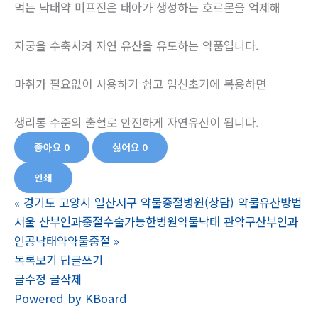
먹는 낙태약 미프진은 태아가 생성하는 호르몬을 억제해
자궁을 수축시켜 자연 유산을 유도하는 약품입니다.
마취가 필요없이 사용하기 쉽고 임신초기에 복용하면
생리통 수준의 출혈로 안전하게 자연유산이 됩니다.
좋아요
0
싫어요
0
인쇄
«
경기도 고양시 일산서구 약물중절병원(상담) 약물유산방법
서울 산부인과중절수술가능한병원약물낙태 관악구산부인과
인공낙태약약물중절
»
목록보기
답글쓰기
글수정
글삭제
Powered by KBoard