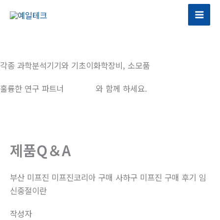
콘
텐
츠
로
건
각종 과학분석기기와 기초이화학장비, 소모품
너
뛰
훌륭한 연구 파트너
예일테크
와 함께 하세요.
기
제품Q＆A
부산 미프진 미프진코리아 구매 사하구 미프진 구매 후기 임
신중절이란
작성자