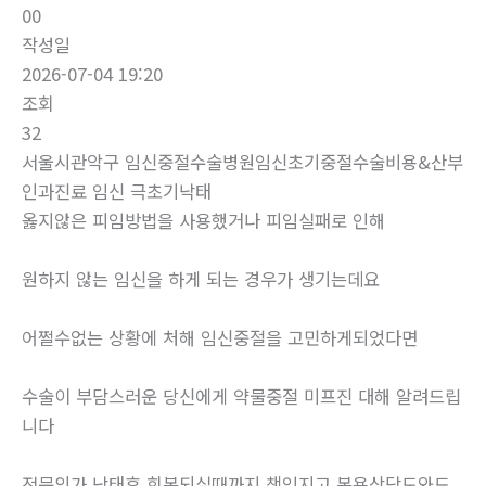
00
작성일
2026-07-04 19:20
조회
32
서울시관악구 임신중절수술병원임신초기중절수술비용&산부
인과진료 임신 극초기낙­태
옳지않은 피임방법을 사용했거나 피임실패로 인해
원하지 않는 임신을 하게 되는 경우가 생기는데요
어쩔수없는 상황에 처해 임신중절을 고민하게되었다면
수술이 부담스러운 당신에게 약물중절 미프진 대해 알려드립
니다
전문의가 낙태후 회복되실때까지 책임지고 복용상담도와드