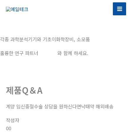
콘
텐
츠
로
건
각종 과학분석기기와 기초이화학장비, 소모품
너
뛰
훌륭한 연구 파트너
예일테크
와 함께 하세요.
기
제품Q＆A
계양 임신중절수술 상담을 원하신다면낙­태약 해외배송
작성자
00