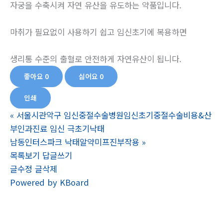
자궁을 수축시켜 자연 유산을 유도하는 약품입니다.
마취가 필요없이 사용하기 쉽고 임신초기에 복용하면
생리통 수준의 출혈로 안전하게 자연유산이 됩니다.
좋아요
0
싫어요
0
인쇄
«
서울시관악구 임신중절수술병원임신초기중절수술비용&산
부인과진료 임신 극초기낙­태
남동인터스파크 낙태알약미프진부작용
»
목록보기
답글쓰기
글수정
글삭제
Powered by KBoard