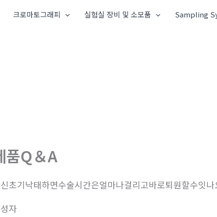
크로마토그래피
실험실 장비 및 소모품
Sampling S
제품Q＆A
임신초기낙태하면수술시간은얼마나걸리고바로퇴원할수잇나요
작성자