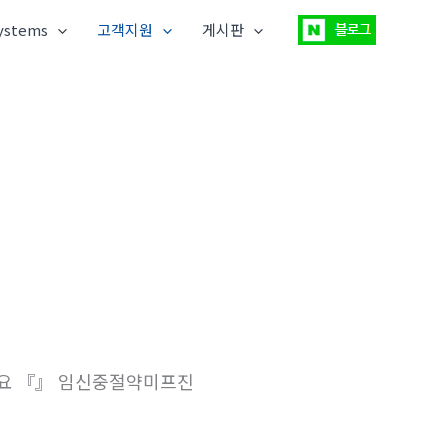
ystems
고객지원
게시판
 『』 임신중절약미­프진