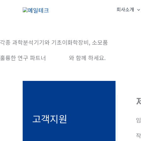
콘
회사소개
텐
츠
로
건
각종 과학분석기기와 기초이화학장비, 소모품
너
훌륭한 연구 파트너
예일테크
와 함께 하세요.
뛰
기
고객지원