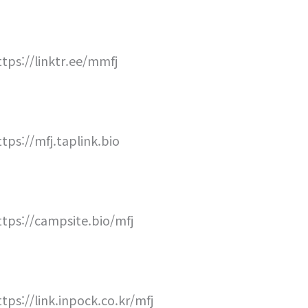
ttps://linktr.ee/mmfj
ttps://mfj.taplink.bio
ttps://campsite.bio/mfj
ttps://link.inpock.co.kr/mfj