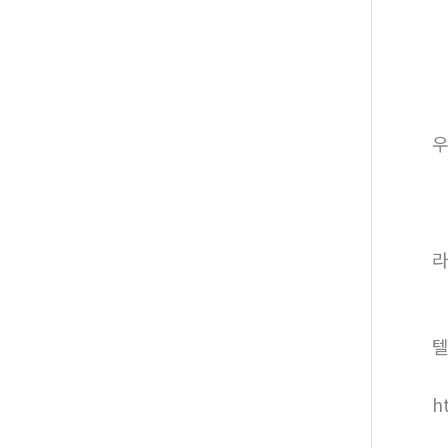
라
텔
h