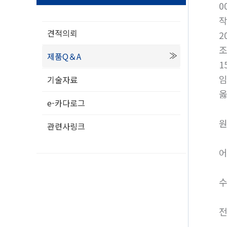
0
견적의뢰
2
제품Q＆A
1
기술자료
옳
e-카다로그
원
관련사링크
어
수
전