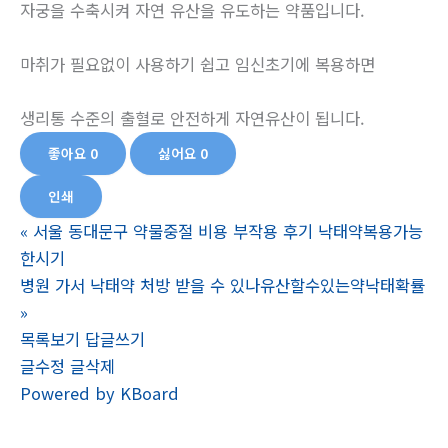
자궁을 수축시켜 자연 유산을 유도하는 약품입니다.
마취가 필요없이 사용하기 쉽고 임신초기에 복용하면
생리통 수준의 출혈로 안전하게 자연유산이 됩니다.
좋아요
0
싫어요
0
인쇄
«
서울 동대문구 약물중절 비용 부작용 후기 낙태약복용가능
한시기
병원 가서 낙태약 처방 받을 수 있나유산할수있는약낙태확률
»
목록보기
답글쓰기
글수정
글삭제
Powered by KBoard