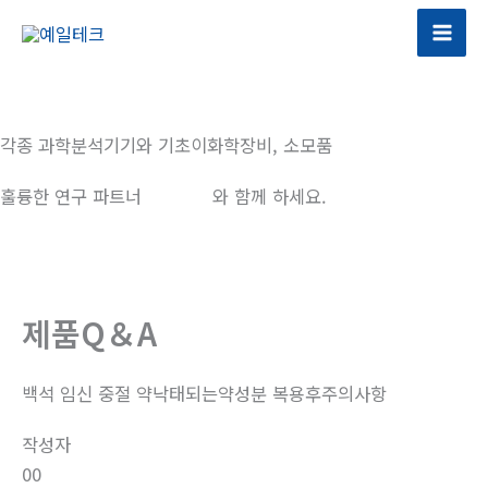
콘
텐
츠
로
건
각종 과학분석기기와 기초이화학장비, 소모품
너
뛰
훌륭한 연구 파트너
예일테크
와 함께 하세요.
기
제품Q＆A
백석 임신 중절 약낙태되는약성분 복용후주의사항
작성자
00