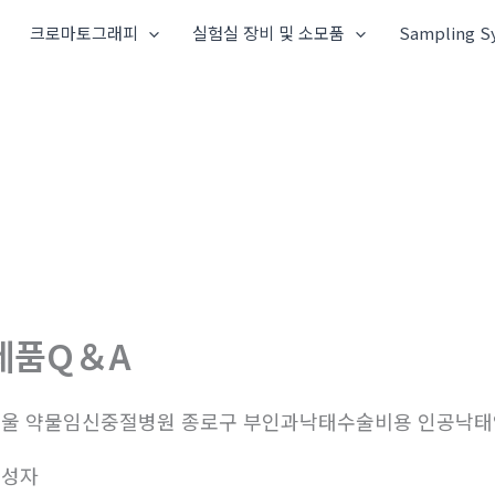
크로마토그래피
실험실 장비 및 소모품
Sampling S
제품Q＆A
울 약물임신중절병원 종로구 부인과낙태수술비용 인공낙
작성자