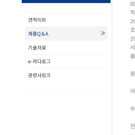
0
견적의뢰
2
제품Q＆A
2
서
기술자료
옳
e-카다로그
원
관련사링크
어
수
전