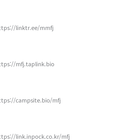
ttps://linktr.ee/mmfj
ttps://mfj.taplink.bio
ttps://campsite.bio/mfj
ttps://link.inpock.co.kr/mfj