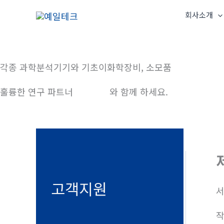
콘
회사소개
텐
츠
로
건
각종 과학분석기기와 기초이화학장비, 소모품
너
훌륭한 연구 파트너
예일테크
와 함께 하세요.
뛰
기
고객지원
서