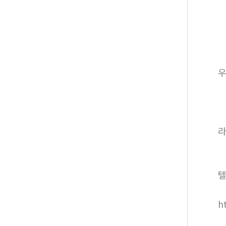
라
텔
h