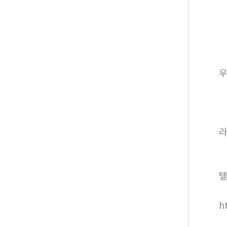
라
텔
h