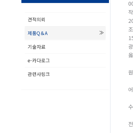
0
견적의뢰
2
제품Q＆A
1
광
기술자료
옳
e-카다로그
원
관련사링크
어
수
전