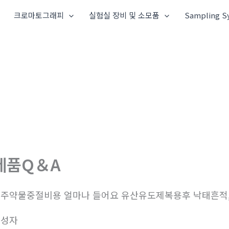
크로마토그래피
실험실 장비 및 소모품
Sampling S
제품Q＆A
주약물중절비용 얼마나 들어요 유산유도제복용후 낙태흔적
작성자