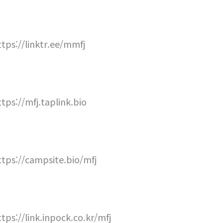
ttps://linktr.ee/mmfj
ttps://mfj.taplink.bio
ttps://campsite.bio/mfj
ttps://link.inpock.co.kr/mfj