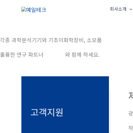
콘
회사소개
텐
츠
로
건
각종 과학분석기기와 기초이화학장비, 소모품
너
훌륭한 연구 파트너
예일테크
와 함께 하세요.
뛰
기
고객지원
광