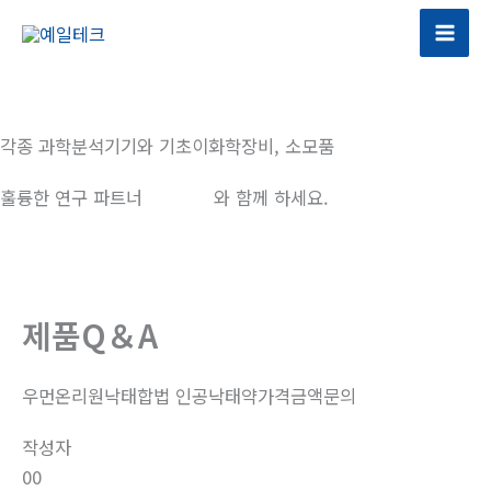
콘
텐
츠
로
건
각종 과학분석기기와 기초이화학장비, 소모품
너
뛰
훌륭한 연구 파트너
예일테크
와 함께 하세요.
기
제품Q＆A
우먼온리원낙태합법 인공낙태약가격금액문의
작성자
00