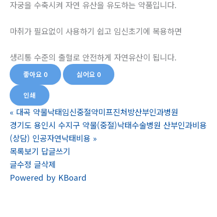
자궁을 수축시켜 자연 유산을 유도하는 약품입니다.
마취가 필요없이 사용하기 쉽고 임신초기에 복용하면
생리통 수준의 출혈로 안전하게 자연유산이 됩니다.
좋아요
0
싫어요
0
인쇄
«
대곡 약물낙태임신중절약미프진처방산부인과병원
경기도 용인시 수지구 약물(중절)낙태수술병원 산부인과비용
(상담) 인공자연낙태비용
»
목록보기
답글쓰기
글수정
글삭제
Powered by KBoard