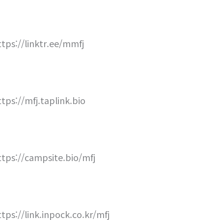
ttps://linktr.ee/mmfj
ttps://mfj.taplink.bio
ttps://campsite.bio/mfj
ttps://link.inpock.co.kr/mfj