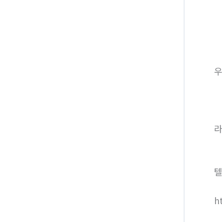
라
텔
h