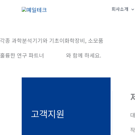
콘
회사소개
텐
츠
로
건
각종 과학분석기기와 기초이화학장비, 소모품
너
훌륭한 연구 파트너
예일테크
와 함께 하세요.
뛰
기
고객지원