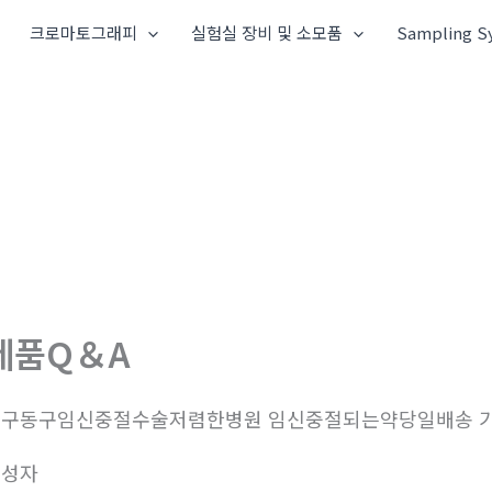
크로마토그래피
실험실 장비 및 소모품
Sampling S
제품Q＆A
대구동구임신중절수술저렴한병원 임신중절되는약당일배송 
작성자