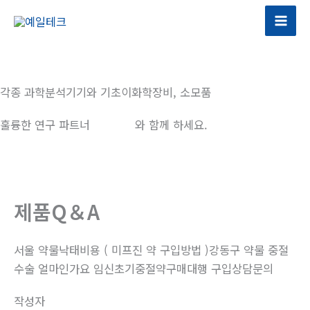
콘
텐
츠
로
건
각종 과학분석기기와 기초이화학장비, 소모품
너
뛰
훌륭한 연구 파트너
예일테크
와 함께 하세요.
기
제품Q＆A
서울 약물낙태비용 ( 미프진 약 구입방법 )강동구 약물 중절
수술 얼마인가요 임신초기중절약구매대행 구입상담문의
작성자