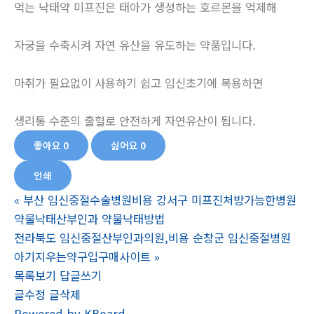
먹는 낙태약 미프진은 태아가 생성하는 호르몬을 억제해
자궁을 수축시켜 자연 유산을 유도하는 약품입니다.
마취가 필요없이 사용하기 쉽고 임신초기에 복용하면
생리통 수준의 출혈로 안전하게 자연유산이 됩니다.
좋아요
0
싫어요
0
인쇄
«
부산 임신중절수술병원비용 강서구 미프진처방가능한병원
약물낙태산부인과 약물낙­태방법
전라북도 임신중절산부인과의원,비용 순창군 임신중절병원
아기지우는약구입구매사이트
»
목록보기
답글쓰기
글수정
글삭제
Powered by KBoard