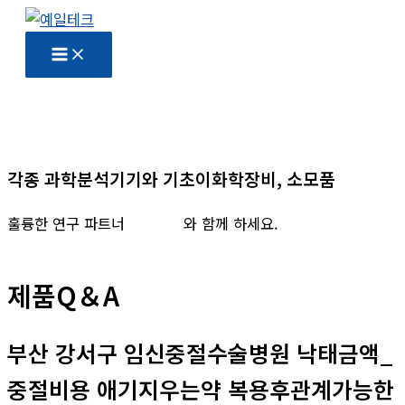
콘
텐
츠
로
건
너
뛰
각종 과학분석기기와 기초이화학장비, 소모품
기
훌륭한 연구 파트너
예일테크
와 함께 하세요.
제품Q＆A
부산 강서구 임신중절수술병원 낙태금액_
중절비용 애기지우는약 복용후관계가능한