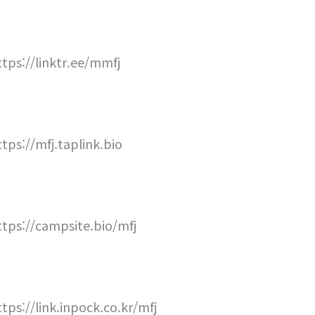
ttps://linktr.ee/mmfj
ttps://mfj.taplink.bio
ttps://campsite.bio/mfj
ttps://link.inpock.co.kr/mfj