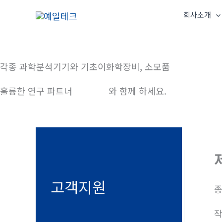
콘
회사소개
텐
츠
로
건
각종 과학분석기기와 기초이화학장비, 소모품
너
훌륭한 연구 파트너
예일테크
와 함께 하세요.
뛰
기
고객지원
종