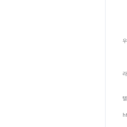
라
텔
h