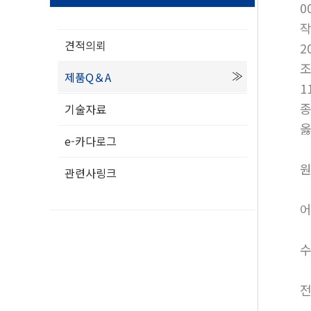
0
견적의뢰
2
제품Q＆A
1
종
기술자료
옳
e-카다로그
원
관련사링크
어
수
전