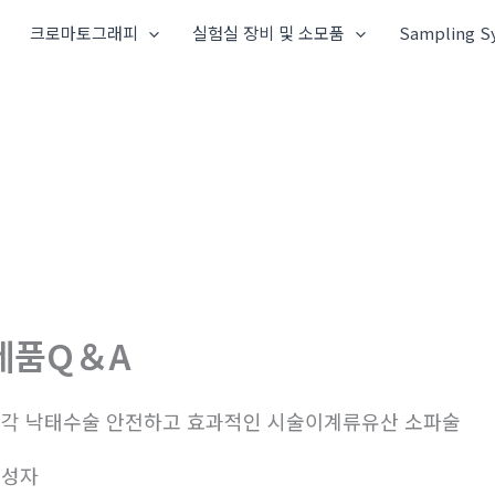
크로마토그래피
실험실 장비 및 소모품
Sampling S
제품Q＆A
각 낙태수술 안전하고 효과적인 시술이계류유산 소파술
작성자