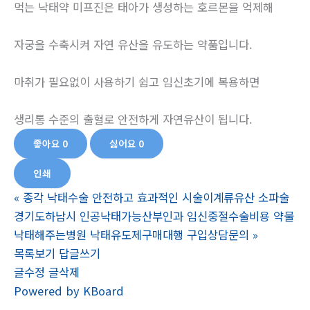
먹는 낙태약 미프진은 태아가 생성하는 호르몬을 억제해
자궁을 수축시켜 자연 유산을 유도하는 약품입니다.
마취가 필요없이 사용하기 쉽고 임신초기에 복용하면
생리통 수준의 출혈로 안전하게 자연유산이 됩니다.
좋아요
0
싫어요
0
인쇄
«
종각 낙태수술 안전하고 효과적인 시술이계류유산 소파술
경기도하남시 인공낙태가능산부인과 임신중절수술비용 약물
낙태해주는병원 낙태유도제구매대행 구입상담문의
»
목록보기
답글쓰기
글수정
글삭제
Powered by KBoard