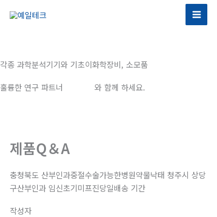
콘
텐
츠
로
건
각종 과학분석기기와 기초이화학장비, 소모품
너
뛰
훌륭한 연구 파트너
예일테크
와 함께 하세요.
기
제품Q＆A
충청북도 산부인과중절수술가능한병원약물낙태 청주시 상당
구산부인과 임신초기미프진당일배송 기간
작성자