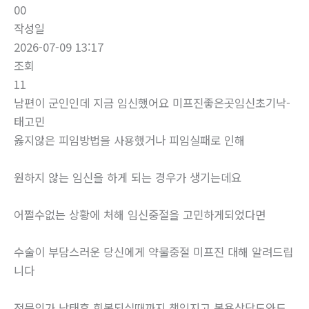
00
작성일
2026-07-09 13:17
조회
11
남편이 군인인데 지금 임신했어요 미프진좋은곳임신초기낙­
태고민
옳지않은 피임방법을 사용했거나 피임실패로 인해
원하지 않는 임신을 하게 되는 경우가 생기는데요
어쩔수없는 상황에 처해 임신중절을 고민하게되었다면
수술이 부담스러운 당신에게 약물중절 미프진 대해 알려드립
니다
전문의가 낙태후 회복되실때까지 책임지고 복용상담도와드