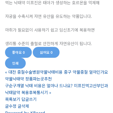
먹는 낙태약 미프진은 태아가 생성하는 호르몬을 억제해
자궁을 수축시켜 자연 유산을 유도하는 약품입니다.
마취가 필요없이 사용하기 쉽고 임신초기에 복용하면
생리통 수준의 출혈로 안전하게 자연유산이 됩니다.
좋아요
0
싫어요
0
인쇄
«
대전 중절수술병원약물낙태비용 중구 약물중절 얼마인가요
약물낙태약 정품파는곳추천
구순구개열 낙태 비용은 얼마나 드나요? 미프진먹고산부인과
낙­태알약 복용후복통시기
»
목록보기
답글쓰기
글수정
글삭제
Powered by KBoard