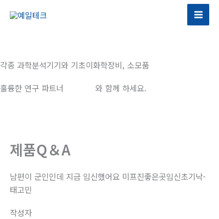
콘
텐
츠
로
건
각종 과학분석기기와 기초이화학장비, 소모품
너
뛰
훌륭한 연구 파트너
예일테크
와 함께 하세요.
기
제품Q＆A
남편이 군인인데 지금 임신했어요 미프진좋은곳임신초기낙­
태고민
작성자