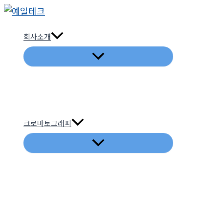
콘
텐
회사소개
츠
로
건
너
뛰
기
크로마토그래피